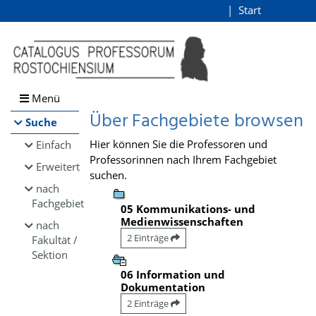
Browsen
Start
Login
direkt zum Inhalt
Menü
Über Fachgebiete browsen
Suche
Hier können Sie die Professoren und
Einfach
Professorinnen nach Ihrem Fachgebiet
Erweitert
suchen.
nach
Fachgebiet
05 Kommunikations- und
Medienwissenschaften
nach
2 Einträge
Fakultät /
Sektion
06 Information und
Dokumentation
2 Einträge