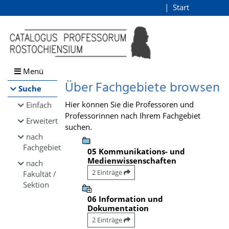
Browsen
Start
Login
direkt zum Inhalt
Menü
Über Fachgebiete browsen
Suche
Hier können Sie die Professoren und
Einfach
Professorinnen nach Ihrem Fachgebiet
Erweitert
suchen.
nach
Fachgebiet
05 Kommunikations- und
Medienwissenschaften
nach
2 Einträge
Fakultät /
Sektion
06 Information und
Dokumentation
2 Einträge