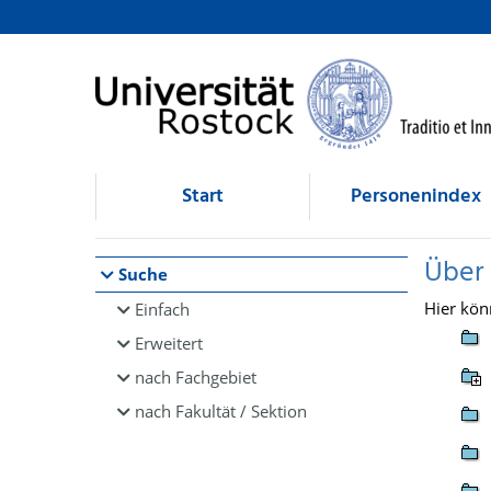
Browsen
direkt zum Inhalt
Start
Personenindex
Über
Suche
Hier kön
Einfach
Erweitert
nach Fachgebiet
nach Fakultät / Sektion