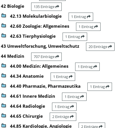
42 Biologie
135 Einträge
42.13 Molekularbiologie
1 Eintrag
42.60 Zoologie: Allgemeines
1 Eintrag
42.63 Tierphysiologie
1 Eintrag
43 Umweltforschung, Umweltschutz
20 Einträge
44 Medizin
707 Einträge
44.00 Medizin: Allgemeines
1 Eintrag
44.34 Anatomie
1 Eintrag
44.40 Pharmazie, Pharmazeutika
1 Eintrag
44.61 Innere Medizin
1 Eintrag
44.64 Radiologie
1 Eintrag
44.65 Chirurgie
2 Einträge
44.85 Kardiologie, Angiologie
2 Einträge