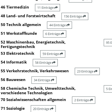
46 Tiermedizin
11 Einträge
48 Land- und Forstwirtschaft
156 Einträge
50 Technik allgemein
44 Einträge
51 Werkstoffkunde
6 Einträge
52 Maschinenbau, Energietechnik,
95 
Fertigungstechnik
53 Elektrotechnik
59 Einträge
54 Informatik
58 Einträge
55 Verkehrstechnik, Verkehrswesen
23 Einträge
56 Bauwesen
34 Einträge
58 Chemische Technik, Umwelttechnik,
5 E
verschiedene Technologien
70 Sozialwissenschaften allgemein
2 Einträge
71 Soziologie
20 Einträge