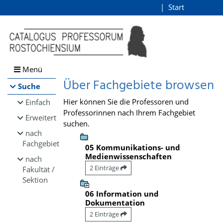
Browsen
Start
Login
direkt zum Inhalt
Menü
Über Fachgebiete browsen
Suche
Hier können Sie die Professoren und
Einfach
Professorinnen nach Ihrem Fachgebiet
Erweitert
suchen.
nach
Fachgebiet
05 Kommunikations- und
Medienwissenschaften
nach
2 Einträge
Fakultät /
Sektion
06 Information und
Dokumentation
2 Einträge