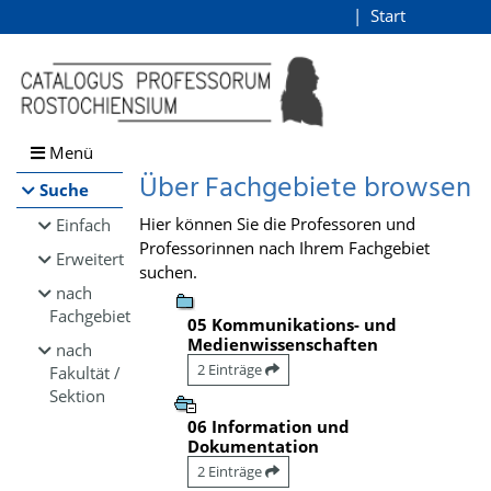
Browsen
Start
Login
direkt zum Inhalt
Menü
Über Fachgebiete browsen
Suche
Hier können Sie die Professoren und
Einfach
Professorinnen nach Ihrem Fachgebiet
Erweitert
suchen.
nach
Fachgebiet
05 Kommunikations- und
Medienwissenschaften
nach
2 Einträge
Fakultät /
Sektion
06 Information und
Dokumentation
2 Einträge