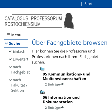
Browsen
Start
Login
direkt zum Inhalt
Menü
Über Fachgebiete browsen
Suche
Hier können Sie die Professoren und
Einfach
Professorinnen nach Ihrem Fachgebiet
Erweitert
suchen.
nach
Fachgebiet
05 Kommunikations- und
Medienwissenschaften
nach
2 Einträge
Fakultät /
Sektion
06 Information und
Dokumentation
2 Einträge