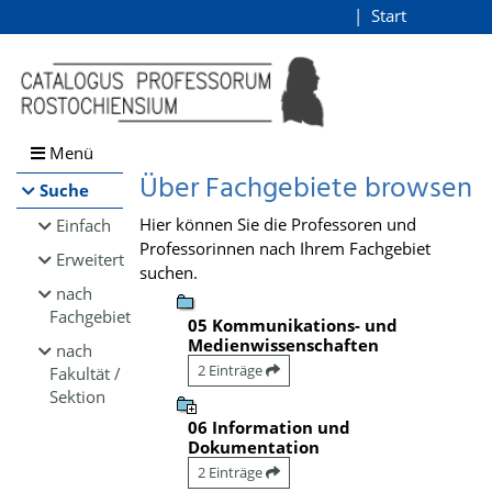
Browsen
Start
Login
direkt zum Inhalt
Menü
Über Fachgebiete browsen
Suche
Hier können Sie die Professoren und
Einfach
Professorinnen nach Ihrem Fachgebiet
Erweitert
suchen.
nach
Fachgebiet
05 Kommunikations- und
Medienwissenschaften
nach
2 Einträge
Fakultät /
Sektion
06 Information und
Dokumentation
2 Einträge