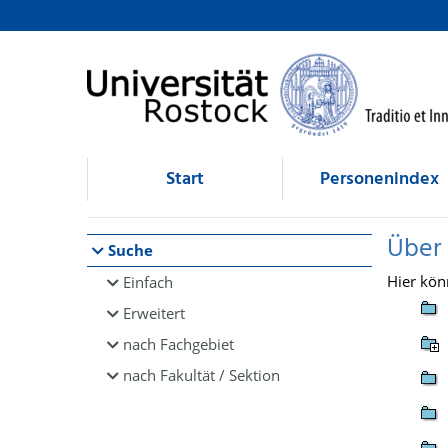
Browsen
direkt zum Inhalt
Start
Personenindex
Über
Suche
Hier kön
Einfach
Erweitert
nach Fachgebiet
nach Fakultät / Sektion