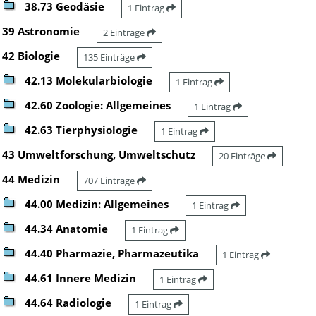
38.73 Geodäsie
1 Eintrag
39 Astronomie
2 Einträge
42 Biologie
135 Einträge
42.13 Molekularbiologie
1 Eintrag
42.60 Zoologie: Allgemeines
1 Eintrag
42.63 Tierphysiologie
1 Eintrag
43 Umweltforschung, Umweltschutz
20 Einträge
44 Medizin
707 Einträge
44.00 Medizin: Allgemeines
1 Eintrag
44.34 Anatomie
1 Eintrag
44.40 Pharmazie, Pharmazeutika
1 Eintrag
44.61 Innere Medizin
1 Eintrag
44.64 Radiologie
1 Eintrag