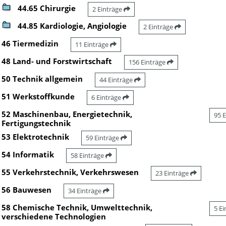
44.65 Chirurgie
2 Einträge
44.85 Kardiologie, Angiologie
2 Einträge
46 Tiermedizin
11 Einträge
48 Land- und Forstwirtschaft
156 Einträge
50 Technik allgemein
44 Einträge
51 Werkstoffkunde
6 Einträge
52 Maschinenbau, Energietechnik,
95 
Fertigungstechnik
53 Elektrotechnik
59 Einträge
54 Informatik
58 Einträge
55 Verkehrstechnik, Verkehrswesen
23 Einträge
56 Bauwesen
34 Einträge
58 Chemische Technik, Umwelttechnik,
5 E
verschiedene Technologien