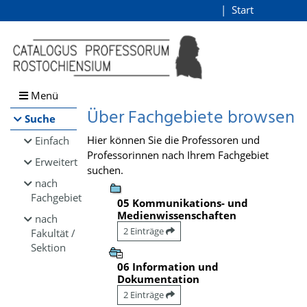
Browsen
Start
Login
direkt zum Inhalt
Menü
Über Fachgebiete browsen
Suche
Hier können Sie die Professoren und
Einfach
Professorinnen nach Ihrem Fachgebiet
Erweitert
suchen.
nach
Fachgebiet
05 Kommunikations- und
Medienwissenschaften
nach
2 Einträge
Fakultät /
Sektion
06 Information und
Dokumentation
2 Einträge