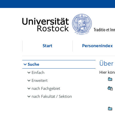
Browsen
direkt zum Inhalt
Start
Personenindex
Über
Suche
Hier kön
Einfach
Erweitert
nach Fachgebiet
nach Fakultät / Sektion