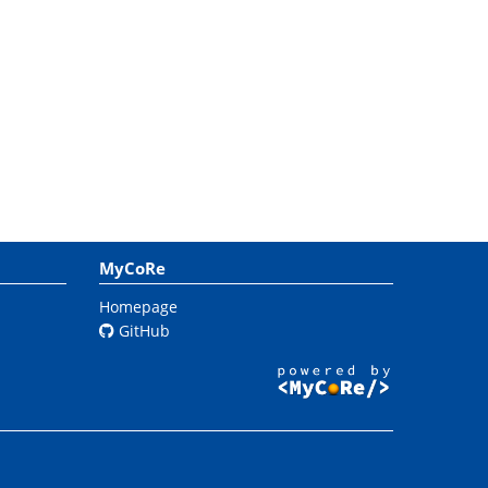
MyCoRe
Homepage
GitHub