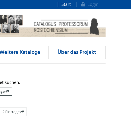
Start
Login
Weitere Kataloge
Über das Projekt
et suchen.
räge
2 Einträge