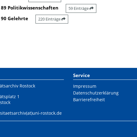
89 Politikwissenschaften
59 Einträge
90 Gelehrte
220 Einträge
Service
ätsarchiv Rostock
Impressum
Datenschutzerklärung
ätsplatz 1
Barrierefreiheit
stock
sitaetsarchiv(at)uni-rostock.de