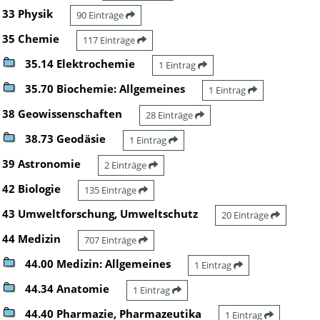
33 Physik
90 Einträge
35 Chemie
117 Einträge
35.14 Elektrochemie
1 Eintrag
35.70 Biochemie: Allgemeines
1 Eintrag
38 Geowissenschaften
28 Einträge
38.73 Geodäsie
1 Eintrag
39 Astronomie
2 Einträge
42 Biologie
135 Einträge
43 Umweltforschung, Umweltschutz
20 Einträge
44 Medizin
707 Einträge
44.00 Medizin: Allgemeines
1 Eintrag
44.34 Anatomie
1 Eintrag
44.40 Pharmazie, Pharmazeutika
1 Eintrag