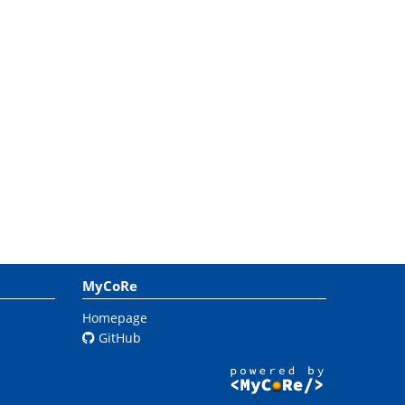
MyCoRe
Homepage
GitHub