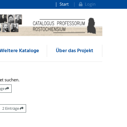
Start
Login
Weitere Kataloge
Über das Projekt
et suchen.
räge
2 Einträge