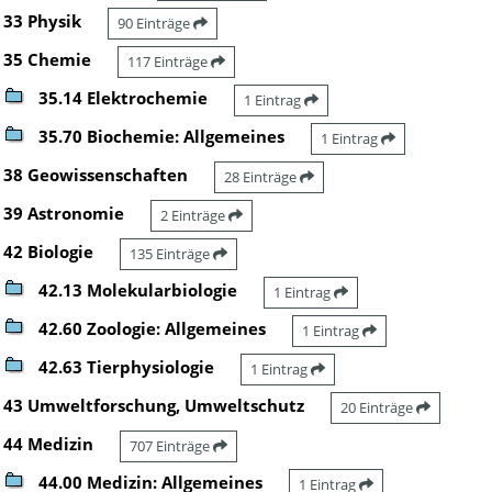
33 Physik
90 Einträge
35 Chemie
117 Einträge
35.14 Elektrochemie
1 Eintrag
35.70 Biochemie: Allgemeines
1 Eintrag
38 Geowissenschaften
28 Einträge
39 Astronomie
2 Einträge
42 Biologie
135 Einträge
42.13 Molekularbiologie
1 Eintrag
42.60 Zoologie: Allgemeines
1 Eintrag
42.63 Tierphysiologie
1 Eintrag
43 Umweltforschung, Umweltschutz
20 Einträge
44 Medizin
707 Einträge
44.00 Medizin: Allgemeines
1 Eintrag