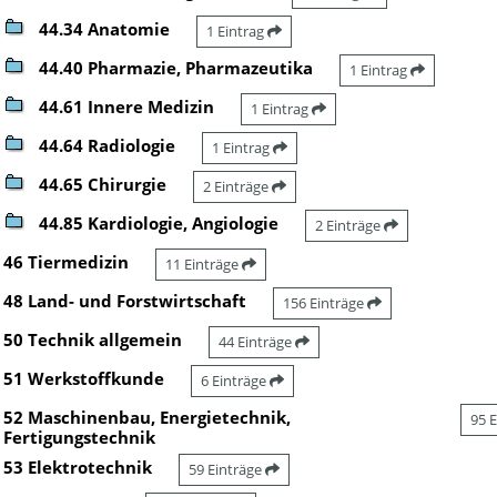
44.34 Anatomie
1 Eintrag
44.40 Pharmazie, Pharmazeutika
1 Eintrag
44.61 Innere Medizin
1 Eintrag
44.64 Radiologie
1 Eintrag
44.65 Chirurgie
2 Einträge
44.85 Kardiologie, Angiologie
2 Einträge
46 Tiermedizin
11 Einträge
48 Land- und Forstwirtschaft
156 Einträge
50 Technik allgemein
44 Einträge
51 Werkstoffkunde
6 Einträge
52 Maschinenbau, Energietechnik,
95 
Fertigungstechnik
53 Elektrotechnik
59 Einträge