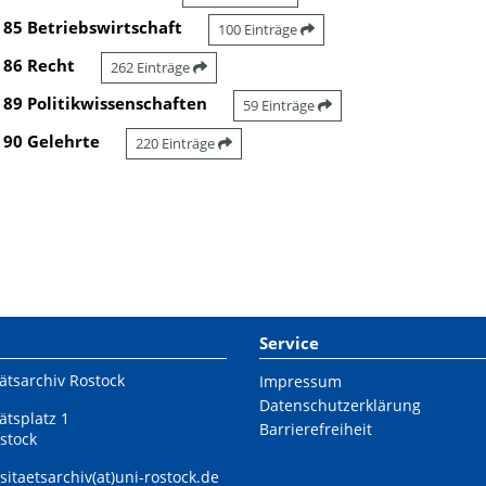
85 Betriebswirtschaft
100 Einträge
86 Recht
262 Einträge
89 Politikwissenschaften
59 Einträge
90 Gelehrte
220 Einträge
Service
ätsarchiv Rostock
Impressum
Datenschutzerklärung
ätsplatz 1
Barrierefreiheit
stock
sitaetsarchiv(at)uni-rostock.de