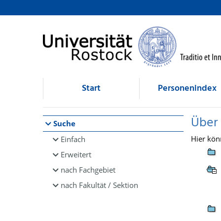
Browsen
direkt zum Inhalt
Start
Personenindex
Über
Suche
Hier kön
Einfach
Erweitert
nach Fachgebiet
nach Fakultät / Sektion