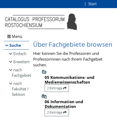
Browsen
Start
Login
direkt zum Inhalt
Menü
Über Fachgebiete browsen
Suche
Hier können Sie die Professoren und
Einfach
Professorinnen nach Ihrem Fachgebiet
Erweitert
suchen.
nach
Fachgebiet
05 Kommunikations- und
Medienwissenschaften
nach
2 Einträge
Fakultät /
Sektion
06 Information und
Dokumentation
2 Einträge