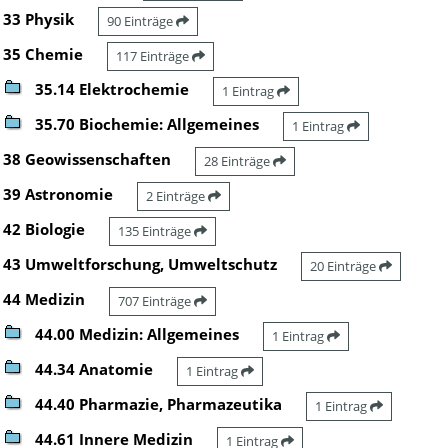
33 Physik
90 Einträge
35 Chemie
117 Einträge
35.14 Elektrochemie
1 Eintrag
35.70 Biochemie: Allgemeines
1 Eintrag
38 Geowissenschaften
28 Einträge
39 Astronomie
2 Einträge
42 Biologie
135 Einträge
43 Umweltforschung, Umweltschutz
20 Einträge
44 Medizin
707 Einträge
44.00 Medizin: Allgemeines
1 Eintrag
44.34 Anatomie
1 Eintrag
44.40 Pharmazie, Pharmazeutika
1 Eintrag
44.61 Innere Medizin
1 Eintrag