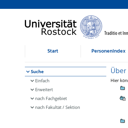
Browsen
direkt zum Inhalt
Start
Personenindex
Über
Suche
Hier kön
Einfach
Erweitert
nach Fachgebiet
nach Fakultät / Sektion