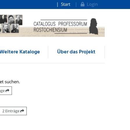
Start
Login
Weitere Kataloge
Über das Projekt
et suchen.
räge
2 Einträge