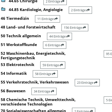
44.65 Chirurgie
2 Einträge
44.85 Kardiologie, Angiologie
2 Einträge
46 Tiermedizin
11 Einträge
48 Land- und Forstwirtschaft
156 Einträge
50 Technik allgemein
44 Einträge
51 Werkstoffkunde
6 Einträge
52 Maschinenbau, Energietechnik,
95 
Fertigungstechnik
53 Elektrotechnik
59 Einträge
54 Informatik
58 Einträge
55 Verkehrstechnik, Verkehrswesen
23 Einträge
56 Bauwesen
34 Einträge
58 Chemische Technik, Umwelttechnik,
5 E
verschiedene Technologien
70 Sozialwissenschaften allgemein
2 Einträge