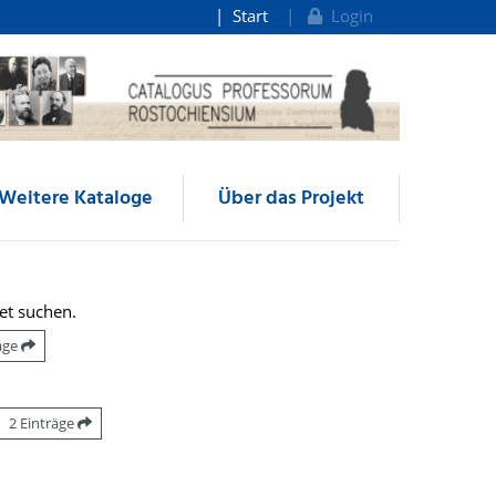
Start
Login
Weitere Kataloge
Über das Projekt
et suchen.
räge
2 Einträge