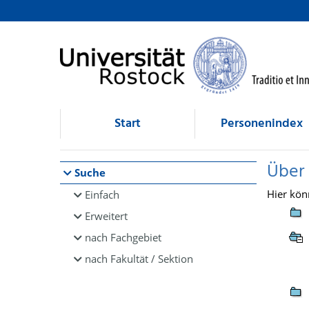
Browsen
direkt zum Inhalt
Start
Personenindex
Über
Suche
Hier kön
Einfach
Erweitert
nach Fachgebiet
nach Fakultät / Sektion