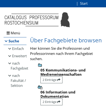
Browsen
Start
Login
direkt zum Inhalt
Menü
Über Fachgebiete browsen
Suche
Hier können Sie die Professoren und
Einfach
Professorinnen nach Ihrem Fachgebiet
Erweitert
suchen.
nach
Fachgebiet
05 Kommunikations- und
Medienwissenschaften
nach
2 Einträge
Fakultät /
Sektion
06 Information und
Dokumentation
2 Einträge