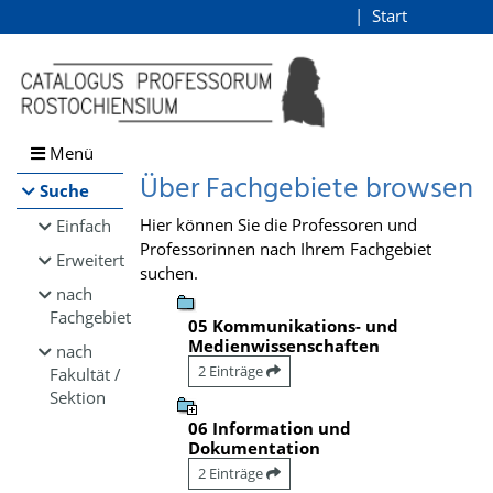
Browsen
Start
Login
direkt zum Inhalt
Menü
Über Fachgebiete browsen
Suche
Hier können Sie die Professoren und
Einfach
Professorinnen nach Ihrem Fachgebiet
Erweitert
suchen.
nach
Fachgebiet
05 Kommunikations- und
Medienwissenschaften
nach
2 Einträge
Fakultät /
Sektion
06 Information und
Dokumentation
2 Einträge