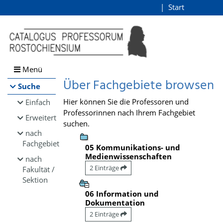
Browsen
Start
Login
direkt zum Inhalt
Menü
Über Fachgebiete browsen
Suche
Hier können Sie die Professoren und
Einfach
Professorinnen nach Ihrem Fachgebiet
Erweitert
suchen.
nach
Fachgebiet
05 Kommunikations- und
Medienwissenschaften
nach
2 Einträge
Fakultät /
Sektion
06 Information und
Dokumentation
2 Einträge