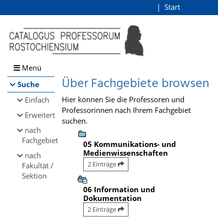
Browsen
Start
Login
direkt zum Inhalt
Menü
Über Fachgebiete browsen
Suche
Hier können Sie die Professoren und
Einfach
Professorinnen nach Ihrem Fachgebiet
Erweitert
suchen.
nach
Fachgebiet
05 Kommunikations- und
Medienwissenschaften
nach
2 Einträge
Fakultät /
Sektion
06 Information und
Dokumentation
2 Einträge