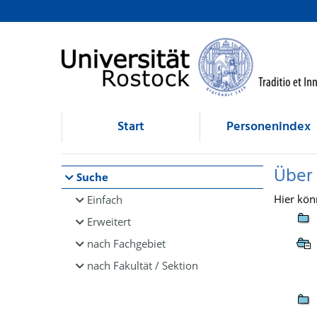
Browsen
direkt zum Inhalt
Start
Personenindex
Über
Suche
Hier kön
Einfach
Erweitert
nach Fachgebiet
nach Fakultät / Sektion