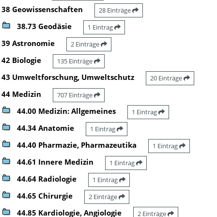
38 Geowissenschaften
28 Einträge
38.73 Geodäsie
1 Eintrag
39 Astronomie
2 Einträge
42 Biologie
135 Einträge
43 Umweltforschung, Umweltschutz
20 Einträge
44 Medizin
707 Einträge
44.00 Medizin: Allgemeines
1 Eintrag
44.34 Anatomie
1 Eintrag
44.40 Pharmazie, Pharmazeutika
1 Eintrag
44.61 Innere Medizin
1 Eintrag
44.64 Radiologie
1 Eintrag
44.65 Chirurgie
2 Einträge
44.85 Kardiologie, Angiologie
2 Einträge