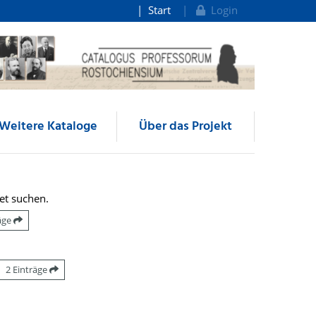
Start
Login
Weitere Kataloge
Über das Projekt
et suchen.
räge
2 Einträge