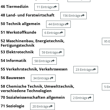
46 Tiermedizin
11 Einträge
48 Land- und Forstwirtschaft
156 Einträge
50 Technik allgemein
44 Einträge
51 Werkstoffkunde
6 Einträge
52 Maschinenbau, Energietechnik,
95 
Fertigungstechnik
53 Elektrotechnik
59 Einträge
54 Informatik
58 Einträge
55 Verkehrstechnik, Verkehrswesen
23 Einträge
56 Bauwesen
34 Einträge
58 Chemische Technik, Umwelttechnik,
5 E
verschiedene Technologien
70 Sozialwissenschaften allgemein
2 Einträge
71 Soziologie
20 Einträge