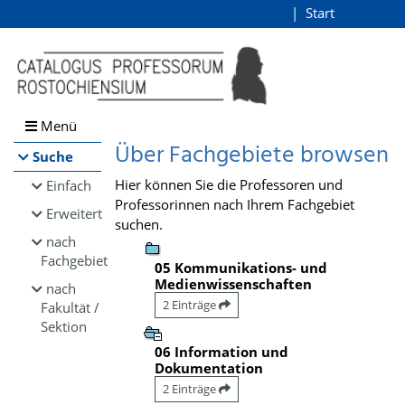
Browsen
Start
Login
direkt zum Inhalt
Menü
Über Fachgebiete browsen
Suche
Hier können Sie die Professoren und
Einfach
Professorinnen nach Ihrem Fachgebiet
Erweitert
suchen.
nach
Fachgebiet
05 Kommunikations- und
Medienwissenschaften
nach
2 Einträge
Fakultät /
Sektion
06 Information und
Dokumentation
2 Einträge