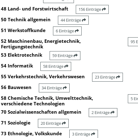
48 Land- und Forstwirtschaft
156 Einträge
50 Technik allgemein
44 Einträge
51 Werkstoffkunde
6 Einträge
52 Maschinenbau, Energietechnik,
95 
Fertigungstechnik
53 Elektrotechnik
59 Einträge
54 Informatik
58 Einträge
55 Verkehrstechnik, Verkehrswesen
23 Einträge
56 Bauwesen
34 Einträge
58 Chemische Technik, Umwelttechnik,
5 E
verschiedene Technologien
70 Sozialwissenschaften allgemein
2 Einträge
71 Soziologie
20 Einträge
73 Ethnologie, Volkskunde
3 Einträge