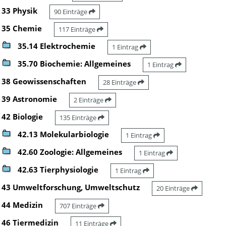
33 Physik
90 Einträge
35 Chemie
117 Einträge
35.14 Elektrochemie
1 Eintrag
35.70 Biochemie: Allgemeines
1 Eintrag
38 Geowissenschaften
28 Einträge
39 Astronomie
2 Einträge
42 Biologie
135 Einträge
42.13 Molekularbiologie
1 Eintrag
42.60 Zoologie: Allgemeines
1 Eintrag
42.63 Tierphysiologie
1 Eintrag
43 Umweltforschung, Umweltschutz
20 Einträge
44 Medizin
707 Einträge
46 Tiermedizin
11 Einträge