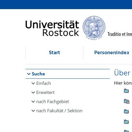
Browsen
direkt zum Inhalt
Start
Personenindex
Über
Suche
Hier kön
Einfach
Erweitert
nach Fachgebiet
nach Fakultät / Sektion