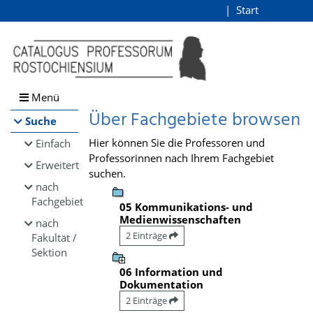
Browsen
Start
Login
direkt zum Inhalt
Menü
Über Fachgebiete browsen
Suche
Hier können Sie die Professoren und
Einfach
Professorinnen nach Ihrem Fachgebiet
Erweitert
suchen.
nach
Fachgebiet
05 Kommunikations- und
Medienwissenschaften
nach
2 Einträge
Fakultät /
Sektion
06 Information und
Dokumentation
2 Einträge