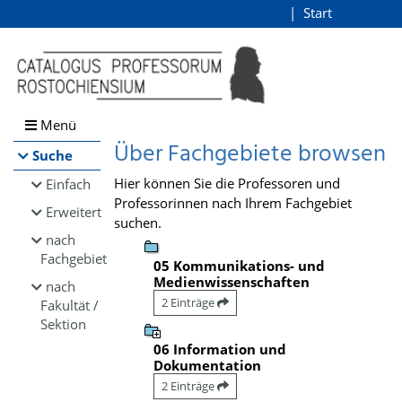
Browsen
Start
Login
direkt zum Inhalt
Menü
Über Fachgebiete browsen
Suche
Hier können Sie die Professoren und
Einfach
Professorinnen nach Ihrem Fachgebiet
Erweitert
suchen.
nach
Fachgebiet
05 Kommunikations- und
Medienwissenschaften
nach
2 Einträge
Fakultät /
Sektion
06 Information und
Dokumentation
2 Einträge