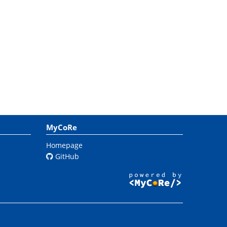
MyCoRe
Homepage
GitHub