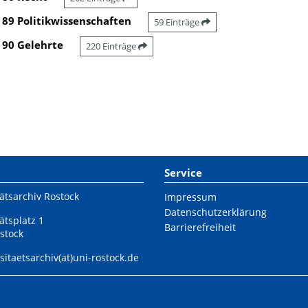
89 Politikwissenschaften
59 Einträge
90 Gelehrte
220 Einträge
Service
ätsarchiv Rostock
Impressum
Datenschutzerklärung
ätsplatz 1
Barrierefreiheit
stock
sitaetsarchiv(at)uni-rostock.de