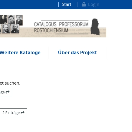
Start
Login
Weitere Kataloge
Über das Projekt
et suchen.
räge
2 Einträge