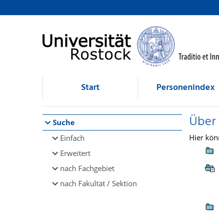
Browsen
direkt zum Inhalt
Start
Personenindex
Über
Suche
Hier kön
Einfach
Erweitert
nach Fachgebiet
nach Fakultät / Sektion