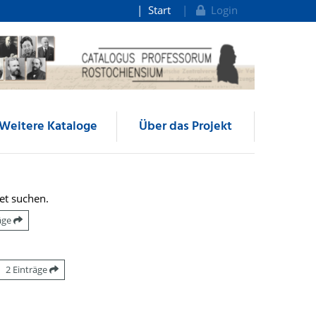
Start
Login
Weitere Kataloge
Über das Projekt
et suchen.
räge
2 Einträge