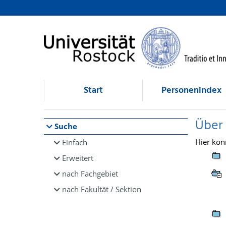
Browsen
direkt zum Inhalt
Start
Personenindex
Über
Suche
Hier kön
Einfach
Erweitert
nach Fachgebiet
nach Fakultät / Sektion