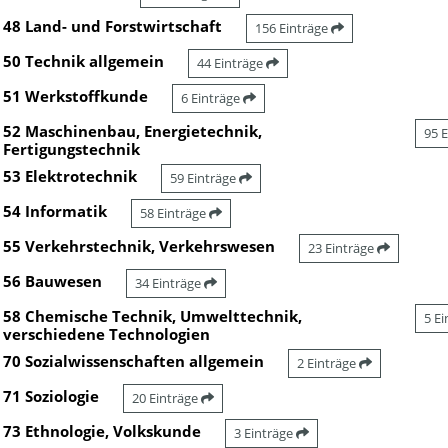
48 Land- und Forstwirtschaft
156 Einträge
50 Technik allgemein
44 Einträge
51 Werkstoffkunde
6 Einträge
52 Maschinenbau, Energietechnik,
95 
Fertigungstechnik
53 Elektrotechnik
59 Einträge
54 Informatik
58 Einträge
55 Verkehrstechnik, Verkehrswesen
23 Einträge
56 Bauwesen
34 Einträge
58 Chemische Technik, Umwelttechnik,
5 E
verschiedene Technologien
70 Sozialwissenschaften allgemein
2 Einträge
71 Soziologie
20 Einträge
73 Ethnologie, Volkskunde
3 Einträge