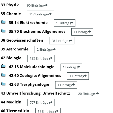
33 Physik
90 Einträge
35 Chemie
117 Einträge
35.14 Elektrochemie
1 Eintrag
35.70 Biochemie: Allgemeines
1 Eintrag
38 Geowissenschaften
28 Einträge
39 Astronomie
2 Einträge
42 Biologie
135 Einträge
42.13 Molekularbiologie
1 Eintrag
42.60 Zoologie: Allgemeines
1 Eintrag
42.63 Tierphysiologie
1 Eintrag
43 Umweltforschung, Umweltschutz
20 Einträge
44 Medizin
707 Einträge
46 Tiermedizin
11 Einträge