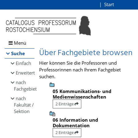
Browsen
Start
Login
direkt zum Inhalt
Menü
Über Fachgebiete browsen
Suche
Hier können Sie die Professoren und
Einfach
Professorinnen nach Ihrem Fachgebiet
Erweitert
suchen.
nach
Fachgebiet
05 Kommunikations- und
Medienwissenschaften
nach
2 Einträge
Fakultät /
Sektion
06 Information und
Dokumentation
2 Einträge