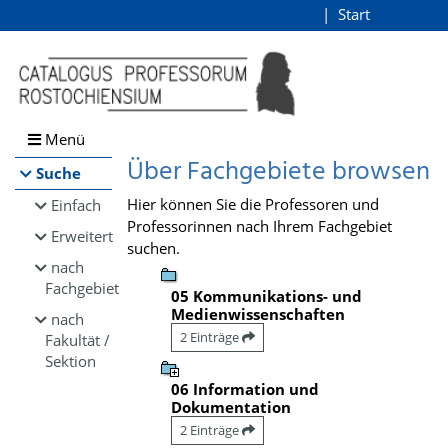
Browsen
Start
Login
direkt zum Inhalt
Menü
Über Fachgebiete browsen
Suche
Hier können Sie die Professoren und
Einfach
Professorinnen nach Ihrem Fachgebiet
Erweitert
suchen.
nach
Fachgebiet
05 Kommunikations- und
Medienwissenschaften
nach
2 Einträge
Fakultät /
Sektion
06 Information und
Dokumentation
2 Einträge