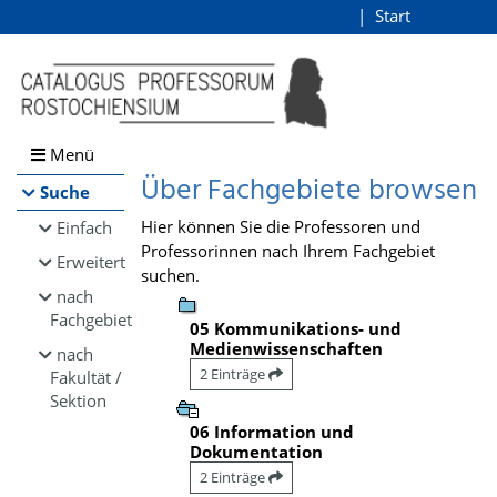
Browsen
Start
Login
direkt zum Inhalt
Menü
Über Fachgebiete browsen
Suche
Hier können Sie die Professoren und
Einfach
Professorinnen nach Ihrem Fachgebiet
Erweitert
suchen.
nach
Fachgebiet
05 Kommunikations- und
Medienwissenschaften
nach
2 Einträge
Fakultät /
Sektion
06 Information und
Dokumentation
2 Einträge