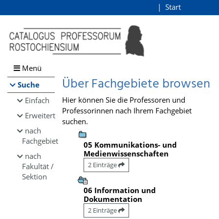
Browsen
Start
Login
direkt zum Inhalt
Menü
Über Fachgebiete browsen
Suche
Hier können Sie die Professoren und
Einfach
Professorinnen nach Ihrem Fachgebiet
Erweitert
suchen.
nach
Fachgebiet
05 Kommunikations- und
Medienwissenschaften
nach
2 Einträge
Fakultät /
Sektion
06 Information und
Dokumentation
2 Einträge