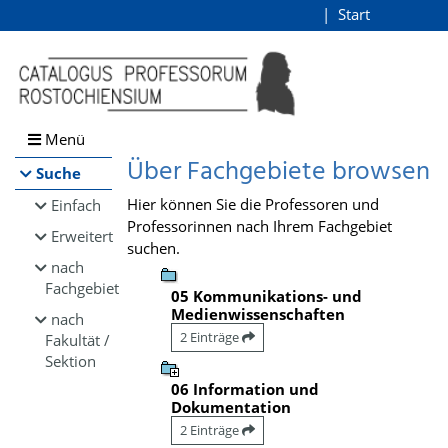
Browsen
Start
Login
direkt zum Inhalt
Menü
Über Fachgebiete browsen
Suche
Hier können Sie die Professoren und
Einfach
Professorinnen nach Ihrem Fachgebiet
Erweitert
suchen.
nach
Fachgebiet
05 Kommunikations- und
Medienwissenschaften
nach
2 Einträge
Fakultät /
Sektion
06 Information und
Dokumentation
2 Einträge