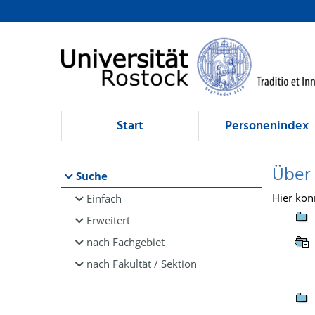
Browsen
direkt zum Inhalt
Start
Personenindex
Über
Suche
Hier kön
Einfach
Erweitert
nach Fachgebiet
nach Fakultät / Sektion