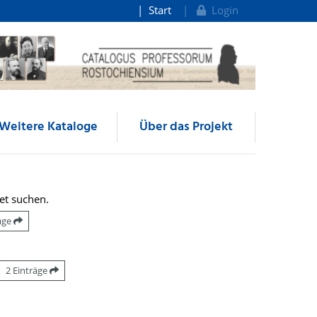
Start
Login
Weitere Kataloge
Über das Projekt
et suchen.
räge
2 Einträge