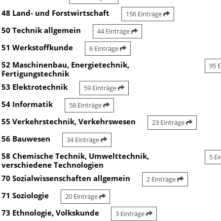
48 Land- und Forstwirtschaft
156 Einträge
50 Technik allgemein
44 Einträge
51 Werkstoffkunde
6 Einträge
52 Maschinenbau, Energietechnik,
95 
Fertigungstechnik
53 Elektrotechnik
59 Einträge
54 Informatik
58 Einträge
55 Verkehrstechnik, Verkehrswesen
23 Einträge
56 Bauwesen
34 Einträge
58 Chemische Technik, Umwelttechnik,
5 E
verschiedene Technologien
70 Sozialwissenschaften allgemein
2 Einträge
71 Soziologie
20 Einträge
73 Ethnologie, Volkskunde
3 Einträge