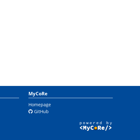
MyCoRe
Homepage
GitHub