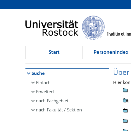
Browsen
direkt zum Inhalt
Start
Personenindex
Über
Suche
Hier kön
Einfach
Erweitert
nach Fachgebiet
nach Fakultät / Sektion