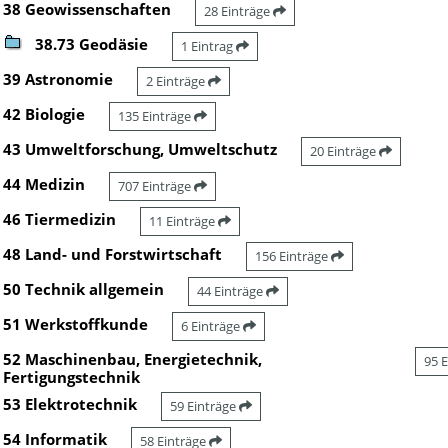
38 Geowissenschaften
28 Einträge
38.73 Geodäsie
1 Eintrag
39 Astronomie
2 Einträge
42 Biologie
135 Einträge
43 Umweltforschung, Umweltschutz
20 Einträge
44 Medizin
707 Einträge
46 Tiermedizin
11 Einträge
48 Land- und Forstwirtschaft
156 Einträge
50 Technik allgemein
44 Einträge
51 Werkstoffkunde
6 Einträge
52 Maschinenbau, Energietechnik,
95 
Fertigungstechnik
53 Elektrotechnik
59 Einträge
54 Informatik
58 Einträge