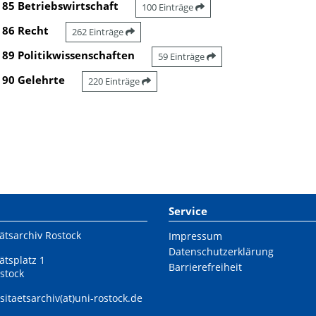
85 Betriebswirtschaft
100 Einträge
86 Recht
262 Einträge
89 Politikwissenschaften
59 Einträge
90 Gelehrte
220 Einträge
Service
ätsarchiv Rostock
Impressum
Datenschutzerklärung
ätsplatz 1
Barrierefreiheit
stock
sitaetsarchiv(at)uni-rostock.de