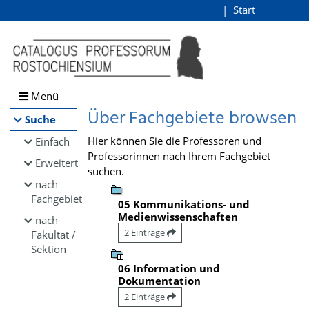
Browsen
Start
Login
direkt zum Inhalt
Menü
Über Fachgebiete browsen
Suche
Hier können Sie die Professoren und
Einfach
Professorinnen nach Ihrem Fachgebiet
Erweitert
suchen.
nach
Fachgebiet
05 Kommunikations- und
Medienwissenschaften
nach
2 Einträge
Fakultät /
Sektion
06 Information und
Dokumentation
2 Einträge