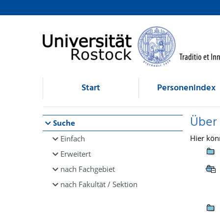
Browsen
direkt zum Inhalt
Start
Personenindex
Über
Suche
Hier kön
Einfach
Erweitert
nach Fachgebiet
nach Fakultät / Sektion