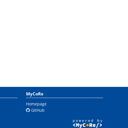
MyCoRe
Homepage
GitHub