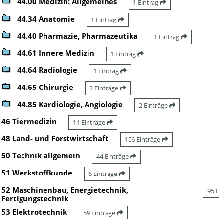
44.00 Medizin: Allgemeines
1 Eintrag
44.34 Anatomie
1 Eintrag
44.40 Pharmazie, Pharmazeutika
1 Eintrag
44.61 Innere Medizin
1 Eintrag
44.64 Radiologie
1 Eintrag
44.65 Chirurgie
2 Einträge
44.85 Kardiologie, Angiologie
2 Einträge
46 Tiermedizin
11 Einträge
48 Land- und Forstwirtschaft
156 Einträge
50 Technik allgemein
44 Einträge
51 Werkstoffkunde
6 Einträge
52 Maschinenbau, Energietechnik,
95 
Fertigungstechnik
53 Elektrotechnik
59 Einträge