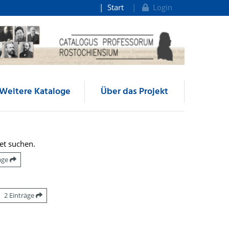
Start
Login
Weitere Kataloge
Über das Projekt
et suchen.
räge
2 Einträge