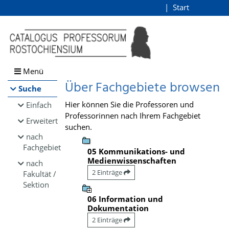
Browsen
Start
Login
direkt zum Inhalt
Menü
Über Fachgebiete browsen
Suche
Hier können Sie die Professoren und
Einfach
Professorinnen nach Ihrem Fachgebiet
Erweitert
suchen.
nach
Fachgebiet
05 Kommunikations- und
Medienwissenschaften
nach
2 Einträge
Fakultät /
Sektion
06 Information und
Dokumentation
2 Einträge