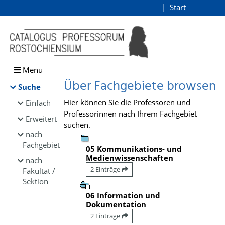
Browsen
Start
Login
direkt zum Inhalt
Menü
Über Fachgebiete browsen
Suche
Hier können Sie die Professoren und
Einfach
Professorinnen nach Ihrem Fachgebiet
Erweitert
suchen.
nach
Fachgebiet
05 Kommunikations- und
Medienwissenschaften
nach
2 Einträge
Fakultät /
Sektion
06 Information und
Dokumentation
2 Einträge