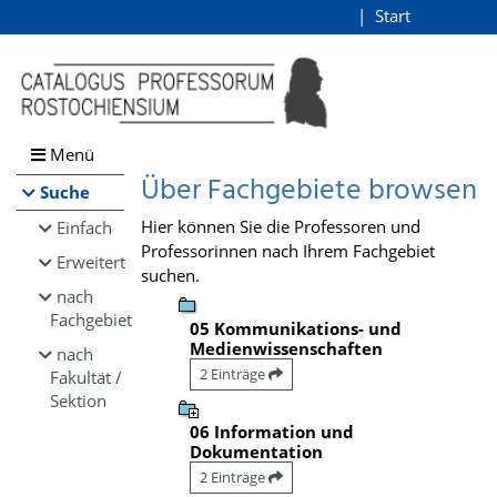
Browsen
Start
Login
direkt zum Inhalt
Menü
Über Fachgebiete browsen
Suche
Hier können Sie die Professoren und
Einfach
Professorinnen nach Ihrem Fachgebiet
Erweitert
suchen.
nach
Fachgebiet
05 Kommunikations- und
Medienwissenschaften
nach
2 Einträge
Fakultät /
Sektion
06 Information und
Dokumentation
2 Einträge