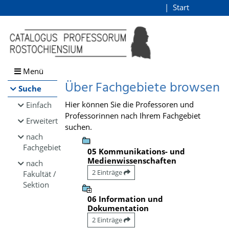
Browsen
Start
Login
direkt zum Inhalt
Menü
Über Fachgebiete browsen
Suche
Hier können Sie die Professoren und
Einfach
Professorinnen nach Ihrem Fachgebiet
Erweitert
suchen.
nach
Fachgebiet
05 Kommunikations- und
Medienwissenschaften
nach
2 Einträge
Fakultät /
Sektion
06 Information und
Dokumentation
2 Einträge