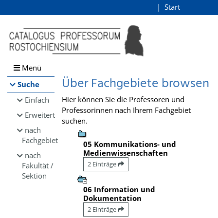
Browsen
Start
Login
direkt zum Inhalt
Menü
Über Fachgebiete browsen
Suche
Hier können Sie die Professoren und
Einfach
Professorinnen nach Ihrem Fachgebiet
Erweitert
suchen.
nach
Fachgebiet
05 Kommunikations- und
Medienwissenschaften
nach
2 Einträge
Fakultät /
Sektion
06 Information und
Dokumentation
2 Einträge