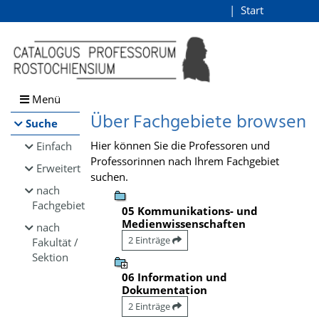
Browsen
Start
Login
direkt zum Inhalt
Menü
Über Fachgebiete browsen
Suche
Hier können Sie die Professoren und
Einfach
Professorinnen nach Ihrem Fachgebiet
Erweitert
suchen.
nach
Fachgebiet
05 Kommunikations- und
Medienwissenschaften
nach
2 Einträge
Fakultät /
Sektion
06 Information und
Dokumentation
2 Einträge