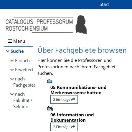
Browsen
Start
Login
direkt zum Inhalt
Menü
Über Fachgebiete browsen
Suche
Hier können Sie die Professoren und
Einfach
Professorinnen nach Ihrem Fachgebiet
Erweitert
suchen.
nach
Fachgebiet
05 Kommunikations- und
Medienwissenschaften
nach
2 Einträge
Fakultät /
Sektion
06 Information und
Dokumentation
2 Einträge