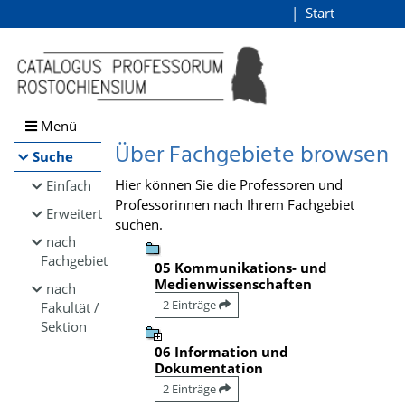
Browsen
Start
Login
direkt zum Inhalt
Menü
Über Fachgebiete browsen
Suche
Hier können Sie die Professoren und
Einfach
Professorinnen nach Ihrem Fachgebiet
Erweitert
suchen.
nach
Fachgebiet
05 Kommunikations- und
Medienwissenschaften
nach
2 Einträge
Fakultät /
Sektion
06 Information und
Dokumentation
2 Einträge