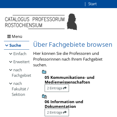
Browsen
Start
Login
direkt zum Inhalt
Menü
Über Fachgebiete browsen
Suche
Hier können Sie die Professoren und
Einfach
Professorinnen nach Ihrem Fachgebiet
Erweitert
suchen.
nach
Fachgebiet
05 Kommunikations- und
Medienwissenschaften
nach
2 Einträge
Fakultät /
Sektion
06 Information und
Dokumentation
2 Einträge