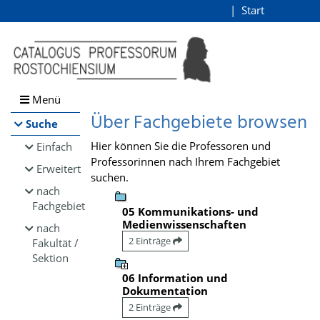
Browsen
Start
Login
direkt zum Inhalt
Menü
Über Fachgebiete browsen
Suche
Hier können Sie die Professoren und
Einfach
Professorinnen nach Ihrem Fachgebiet
Erweitert
suchen.
nach
Fachgebiet
05 Kommunikations- und
Medienwissenschaften
nach
2 Einträge
Fakultät /
Sektion
06 Information und
Dokumentation
2 Einträge