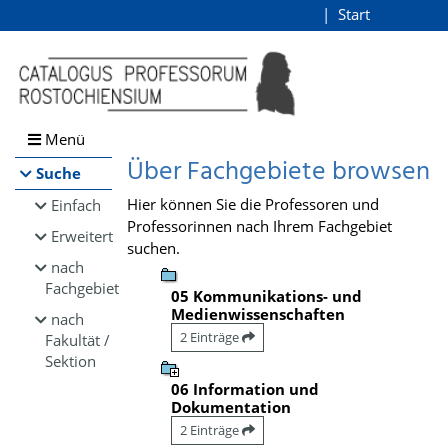
Browsen
Start
Login
direkt zum Inhalt
Menü
Über Fachgebiete browsen
Suche
Hier können Sie die Professoren und
Einfach
Professorinnen nach Ihrem Fachgebiet
Erweitert
suchen.
nach
Fachgebiet
05 Kommunikations- und
Medienwissenschaften
nach
2 Einträge
Fakultät /
Sektion
06 Information und
Dokumentation
2 Einträge