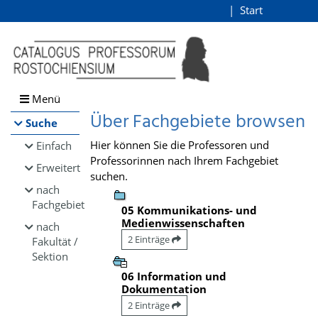
Browsen
Start
Login
direkt zum Inhalt
Menü
Über Fachgebiete browsen
Suche
Hier können Sie die Professoren und
Einfach
Professorinnen nach Ihrem Fachgebiet
Erweitert
suchen.
nach
Fachgebiet
05 Kommunikations- und
Medienwissenschaften
nach
2 Einträge
Fakultät /
Sektion
06 Information und
Dokumentation
2 Einträge