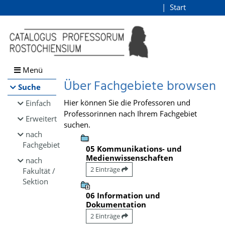
Browsen
Start
Login
direkt zum Inhalt
Menü
Über Fachgebiete browsen
Suche
Hier können Sie die Professoren und
Einfach
Professorinnen nach Ihrem Fachgebiet
Erweitert
suchen.
nach
Fachgebiet
05 Kommunikations- und
Medienwissenschaften
nach
2 Einträge
Fakultät /
Sektion
06 Information und
Dokumentation
2 Einträge