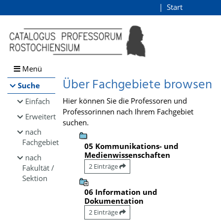
Browsen
Start
Login
direkt zum Inhalt
Menü
Über Fachgebiete browsen
Suche
Hier können Sie die Professoren und
Einfach
Professorinnen nach Ihrem Fachgebiet
Erweitert
suchen.
nach
Fachgebiet
05 Kommunikations- und
Medienwissenschaften
nach
2 Einträge
Fakultät /
Sektion
06 Information und
Dokumentation
2 Einträge