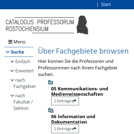
Browsen
Start
Login
direkt zum Inhalt
Menü
Über Fachgebiete browsen
Suche
Hier können Sie die Professoren und
Einfach
Professorinnen nach Ihrem Fachgebiet
Erweitert
suchen.
nach
Fachgebiet
05 Kommunikations- und
Medienwissenschaften
nach
2 Einträge
Fakultät /
Sektion
06 Information und
Dokumentation
2 Einträge