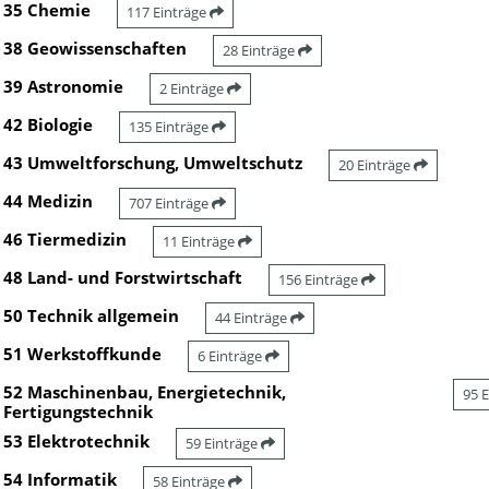
35 Chemie
117 Einträge
38 Geowissenschaften
28 Einträge
39 Astronomie
2 Einträge
42 Biologie
135 Einträge
43 Umweltforschung, Umweltschutz
20 Einträge
44 Medizin
707 Einträge
46 Tiermedizin
11 Einträge
48 Land- und Forstwirtschaft
156 Einträge
50 Technik allgemein
44 Einträge
51 Werkstoffkunde
6 Einträge
52 Maschinenbau, Energietechnik,
95 
Fertigungstechnik
53 Elektrotechnik
59 Einträge
54 Informatik
58 Einträge