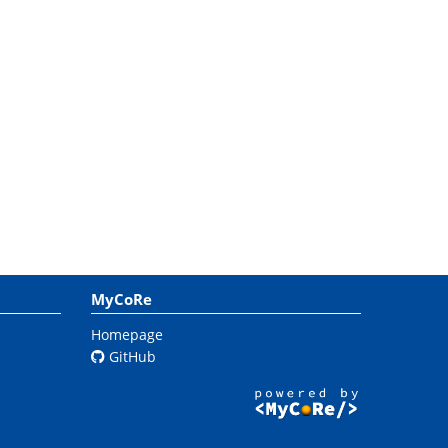
MyCoRe
Homepage
GitHub