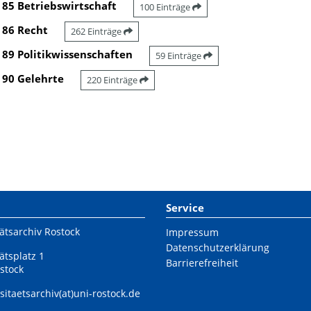
85 Betriebswirtschaft
100 Einträge
86 Recht
262 Einträge
89 Politikwissenschaften
59 Einträge
90 Gelehrte
220 Einträge
Service
ätsarchiv Rostock
Impressum
Datenschutzerklärung
ätsplatz 1
Barrierefreiheit
stock
sitaetsarchiv(at)uni-rostock.de