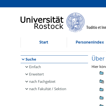
Browsen
direkt zum Inhalt
Start
Personenindex
Über
Suche
Hier kön
Einfach
Erweitert
nach Fachgebiet
nach Fakultät / Sektion